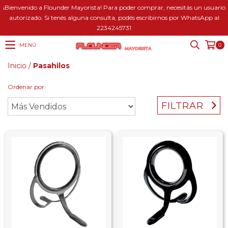
¡Bienvenido a Flounder Mayorista! Para poder comprar, necesitás un usuario
autorizado. Si tenés alguna consulta, podés escribirnos por WhatsApp al
2234245731
MENÚ
0
Inicio
/
Pasahilos
Ordenar por:
FILTRAR